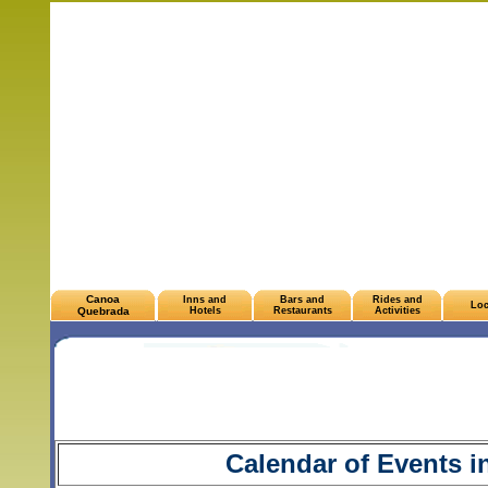
Canoa
Inns and
Bars and
Rides and
Loc
Quebrada
Hotels
Restaurants
Activities
Calendar of Events 