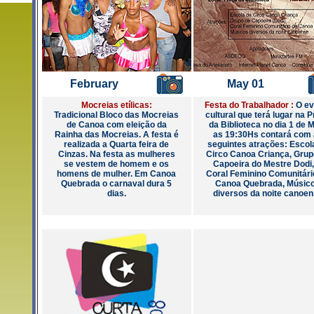
February
May 01
Mocreias etílicas:
Festa do Trabalhador :
O ev
Tradicional Bloco das Mocreias
cultural que terá lugar na 
de Canoa com eleição da
da Biblioteca no dia 1 de 
Rainha das Mocreias. A festa é
as 19:30Hs contará com 
realizada a Quarta feira de
seguintes atrações: Escol
Cinzas. Na festa as mulheres
Circo Canoa Criança, Grup
se vestem de homem e os
Capoeira do Mestre Dodi,
homens de mulher. Em Canoa
Coral Feminino Comunitári
Quebrada o carnaval dura 5
Canoa Quebrada, Músic
dias.
diversos da noite canoe