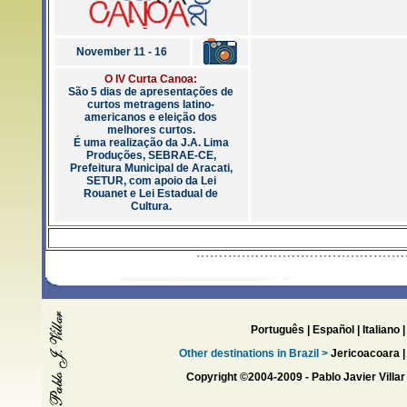
November 11 - 16
O IV Curta Canoa:
São 5 dias de apresentações de
curtos metragens latino-
americanos e eleição dos
melhores curtos.
É uma realização da J.A. Lima
Produções, SEBRAE-CE,
Prefeitura Municipal de Aracati,
SETUR, com apoio da Lei
Rouanet e Lei Estadual de
Cultura.
Português
|
Español
|
Italiano
Other destinations in Brazil >
Jericoacoara
Copyright ©2004-2009 - Pablo Javier Villar