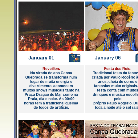
January 01
January 06
Reveillon:
Festa dos Reis:
Na virada do ano Canoa
Tradicional festa da fanta
Quebrada se transforma num
criada por Paulo Rogério 
lugar de muita energia e
anos, cheia de cores e
divertimento, acontecem
fantasias muito originais
muitos shows musicais tanto na
festa conta com muito
Praça Dragão do Mar como na
drinques e musica escolh
Praia, dia e noite. Às 00:00
pelo
horas tem a tradicional queima
próprio Paulo Rogerio. D
de fogos de artifício.
toda a noite até o sol raia